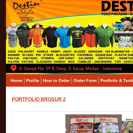
Home
Profile
How to Order
Order Form
Portfolio & Test
PORTFOLIO BROSUR 2