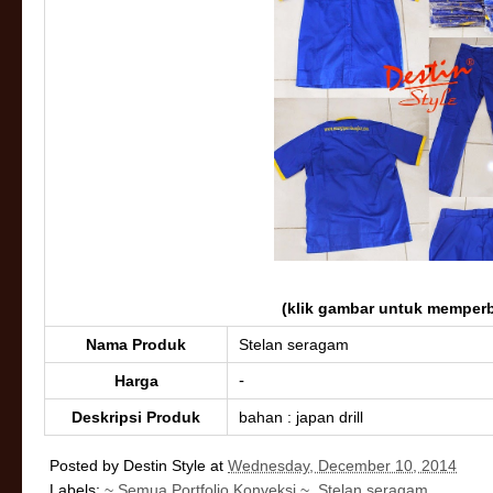
(klik gambar untuk memperb
Nama Produk
Stelan seragam
-
Harga
Deskripsi Produk
bahan : japan drill
Posted by
Destin Style
at
Wednesday, December 10, 2014
Labels:
~ Semua Portfolio Konveksi ~
,
Stelan seragam