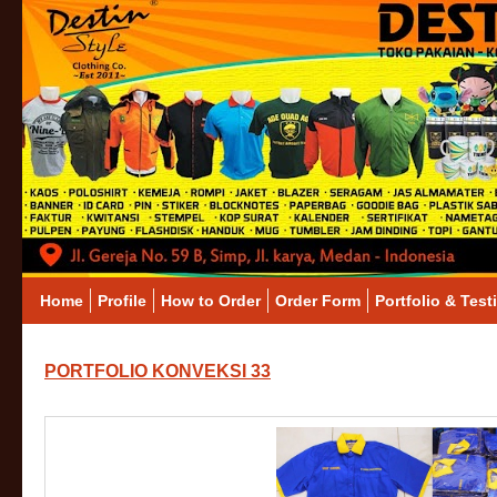
Home
Profile
How to Order
Order Form
Portfolio & Test
PORTFOLIO KONVEKSI 33