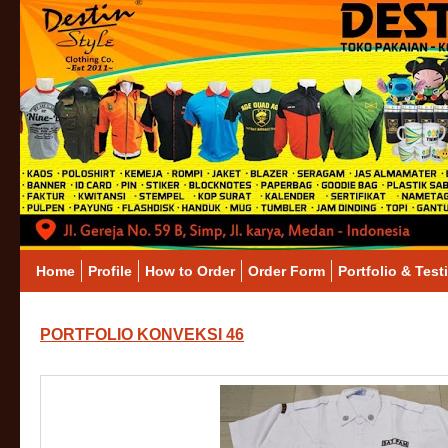
Home
Profile
How to Order
Order Form
Portfolio & Test
PORTFOLIO KONVEKSI 46