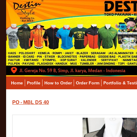
Home
Profile
How to Order
Order Form
Portfolio & Test
PO - MBL DS 40