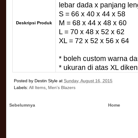
lebar dada x panjang le
S = 66 x 40 x 44 x 58
M = 68 x 44 x 48 x 60
Deskripsi Produk
L = 70 x 48 x 52 x 62
XL = 72 x 52 x 56 x 64
* boleh custom warna da
* ukuran di atas XL dike
Posted by
Destin Style
at
Sunday, August 16, 2015
Labels:
All Items
,
Men's Blazers
Sebelumnya
Home