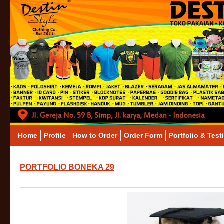
Home
Profile
How to Order
Order Form
Portfolio & Test
PORTFOLIO BONEKA 29