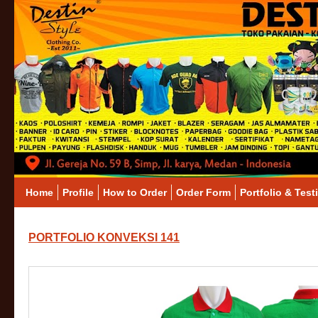
Home
Profile
How to Order
Order Form
Portfolio & Test
PORTFOLIO KONVEKSI 141