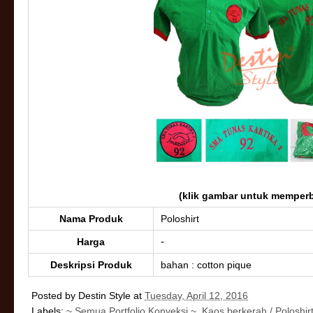
(klik gambar untuk memperb
Nama Produk
Poloshirt
-
Harga
Deskripsi Produk
bahan : cotton pique
Posted by
Destin Style
at
Tuesday, April 12, 2016
Labels:
~ Semua Portfolio Konveksi ~
,
Kaos berkerah / Poloshir