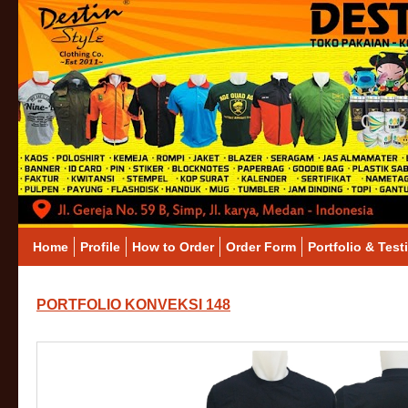
Home
Profile
How to Order
Order Form
Portfolio & Test
PORTFOLIO KONVEKSI 148