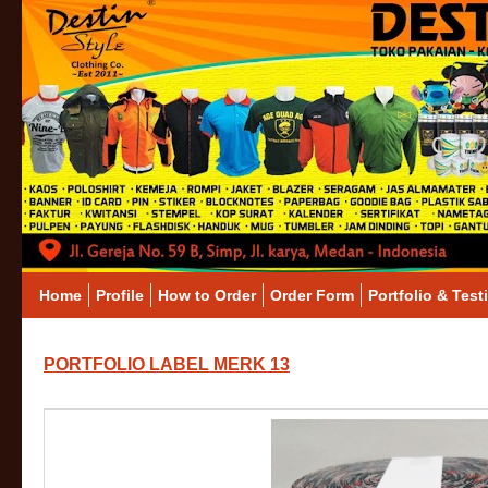
Home
Profile
How to Order
Order Form
Portfolio & Test
PORTFOLIO LABEL MERK 13