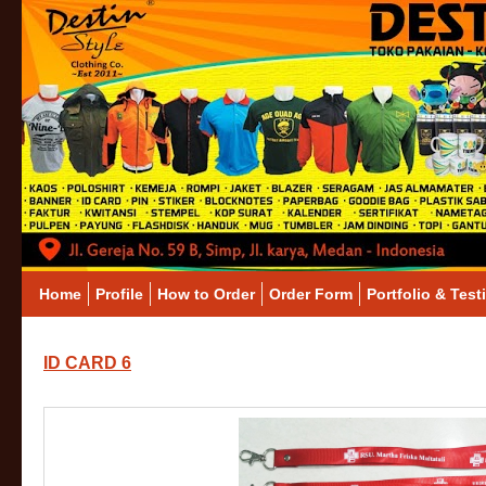
Home
Profile
How to Order
Order Form
Portfolio & Test
ID CARD 6