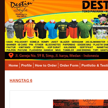
Home
Profile
How to Order
Order Form
Portfolio & Test
HANGTAG 6