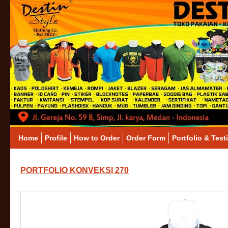
Home
Profile
How to Order
Order Form
Portfolio & Test
PORTFOLIO KONVEKSI 270