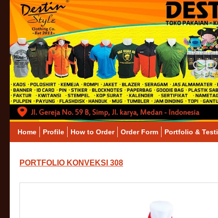
Home
Profile
How to Order
Order Form
Portfolio & Test
PORTFOLIO KONVEKSI 308