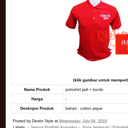
(klik gambar untuk memperb
Nama Produk
poloshirt jadi + bordir
-
Harga
Deskripsi Produk
bahan : cotton pique
Posted by
Destin Style
at
Wednesday, July 04, 2018
Labels:
~ Semua Portfolio Konveksi ~
,
Kaos berkerah / Poloshir