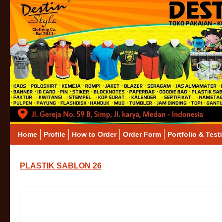
Home
Profile
How to Order
Order Form
Portfolio & Test
PLASTIK SABLON 26