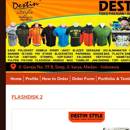
Home
Profile
How to Order
Order Form
Portfolio & Test
FLASHDISK 2