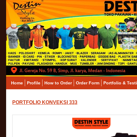
Home
Profile
How to Order
Order Form
Portfolio & Test
PORTFOLIO KONVEKSI 333