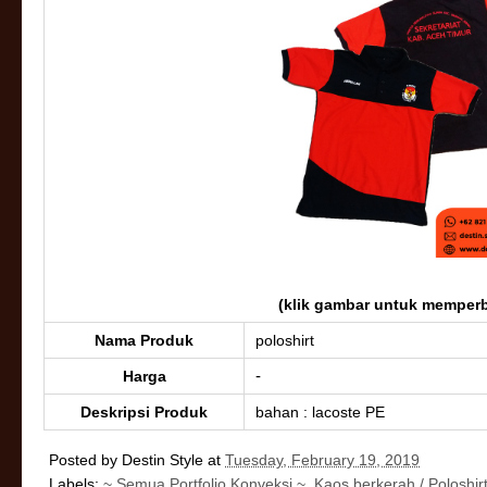
(klik gambar untuk memperb
Nama Produk
poloshirt
-
Harga
Deskripsi Produk
bahan : lacoste PE
Posted by
Destin Style
at
Tuesday, February 19, 2019
Labels:
~ Semua Portfolio Konveksi ~
,
Kaos berkerah / Poloshir