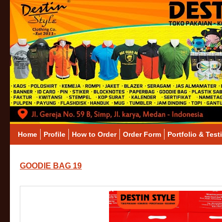
Home
Profile
How to Order
Order Form
Portfolio & Test
GOODIE BAG 19