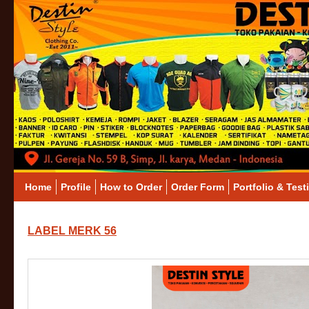
Home
Profile
How to Order
Order Form
Portfolio & Test
LABEL MERK 56