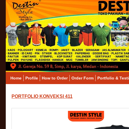
Home
Profile
How to Order
Order Form
Portfolio & Test
PORTFOLIO KONVEKSI 411