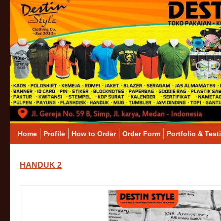
Home
Profile
How to Order
Order Form
Portfolio & Test
HANDUK 2