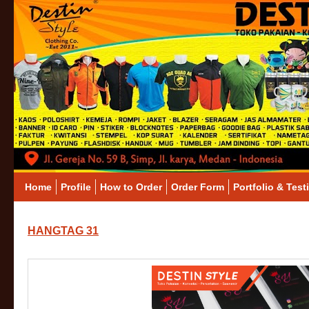
Home
Profile
How to Order
Order Form
Portfolio & Test
HANGTAG 31