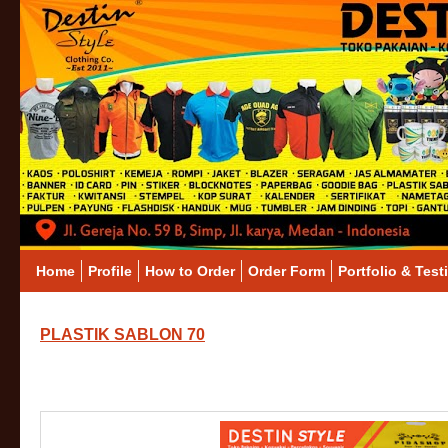
Home
Profile
How to Order
Order Form
Portfolio & Test
PLASTIK SABLON 70