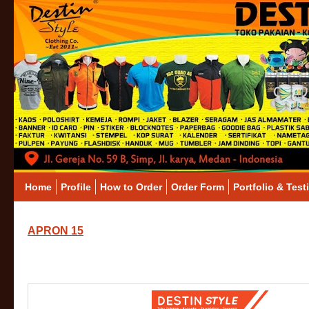
Home
Profile
How to Order
Order Form
Portfolio & Test
APRON 15