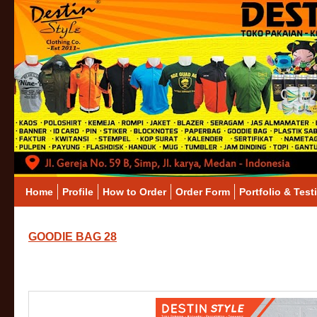
Home
Profile
How to Order
Order Form
Portfolio & Test
GOODIE BAG 28