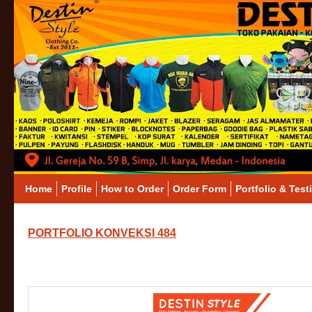
Home
Profile
How to Order
Order Form
Portfolio & Test
PORTFOLIO KONVEKSI 484