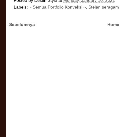
Posted by
Destin Style
at
Monday, January 10, 2022
Labels:
~ Semua Portfolio Konveksi ~
,
Stelan seragam
Sebelumnya
Home