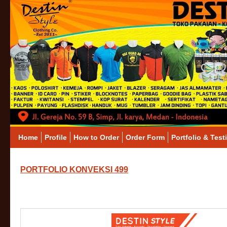
Home
Profile
How to Order
Order Form
Portfolio & Test
PORTFOLIO KONVEKSI 499