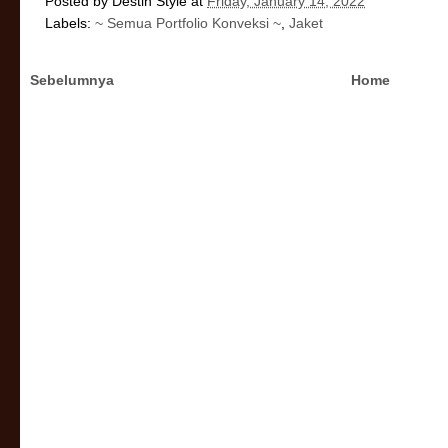
Posted by
Destin Style
at
Friday, January 14, 2022
Labels:
~ Semua Portfolio Konveksi ~
,
Jaket
Sebelumnya
Home