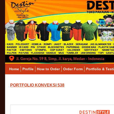
Home
Profile
How to Order
Order Form
Portfolio & Test
PORTFOLIO KONVEKSI 538