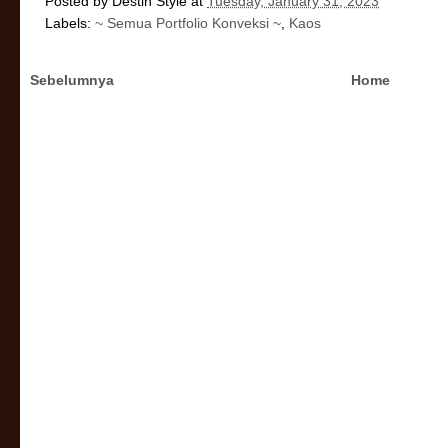
Posted by
Destin Style
at
Tuesday, January 31, 2023
Labels:
~ Semua Portfolio Konveksi ~
,
Kaos
Sebelumnya
Home