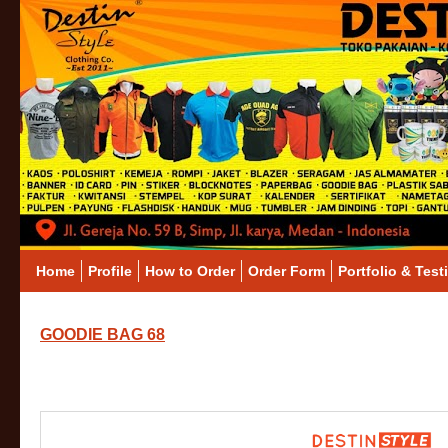
Home
Profile
How to Order
Order Form
Portfolio & Test
GOODIE BAG 68