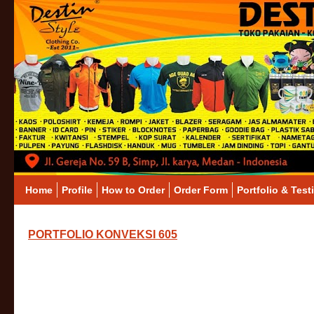
Home
Profile
How to Order
Order Form
Portfolio & Test
PORTFOLIO KONVEKSI 605