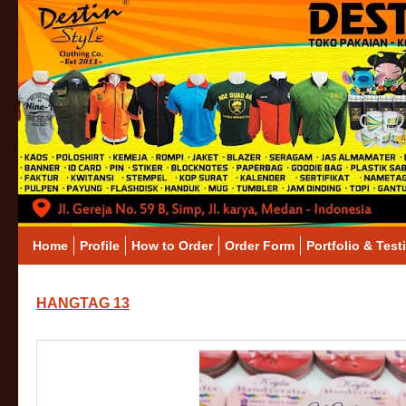
Home
Profile
How to Order
Order Form
Portfolio & Test
HANGTAG 13