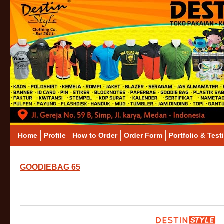
Home
Profile
How to Order
Order Form
Portfolio & Test
GOODIEBAG 65