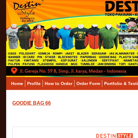
Home
Profile
How to Order
Order Form
Portfolio & Test
GOODIE BAG 66